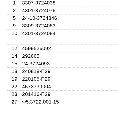
1
3307-3724038
2
4301-3724076
5
24-10-3724346
9
3309-3724083
10
4301-3724084
9
12
4599526092
14
292665
12
15
24-3724093
2
18
240818-П29
19
220105-П29
22
4573739004
15
23
201416-П29
12
27
Ф5.3722.001-15
23