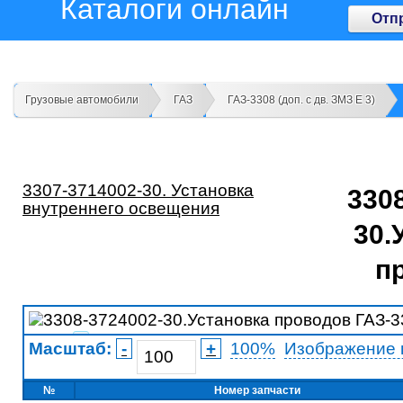
Каталоги онлайн
Отп
Грузовые автомобили
ГАЗ
ГАЗ-3308 (доп. с дв. ЗМЗ Е 3)
3307-3714002-30. Установка
330
внутреннего освещения
30.
п
5
Масштаб:
-
+
100%
Изображение 
19
27
№
Номер запчасти