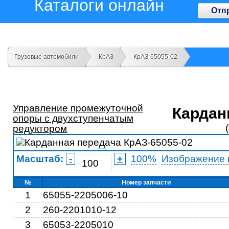
Каталоги онлайн
Отп
Грузовые автомобили
КрАЗ
КрАЗ-65055-02
Управление промежуточной
Кардан
опоры с двухступенчатым
редуктором
1
Масштаб:
-
+
100%
Изображение 
№
Номер запчасти
1
65055-2205006-10
2
260-2201010-12
5
4
3
3
65053-2205010