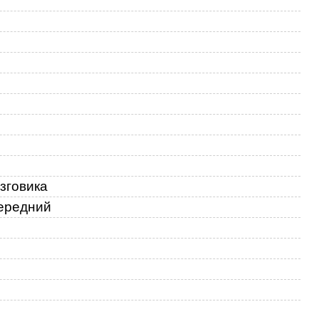
24
25
26
27
зговика
ередний