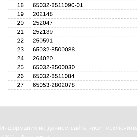
12
18
65032-8511090-01
11
19
202148
4
10
9
20
252047
3
8
7
21
252139
2
22
250591
1
23
65032-8500088
24
264020
25
65032-8500030
26
65032-8511084
27
65053-2802078
Информация на данном сайте носит исключите
© 2022
|
Каталоги онлайн