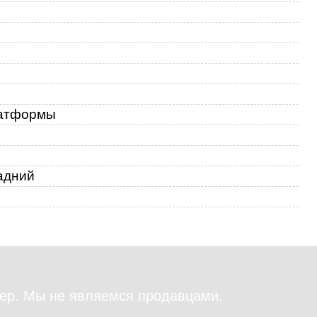
7
9
10
латформы
адний
ер. Мы не являемся продавцами.