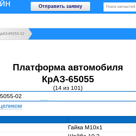
айн
Отправить заявку
КрАЗ-65055-02
Платформа автомобиля
КрАЗ-65055
(14 из 101)
13
целиком
14
15
Гайка М10х1