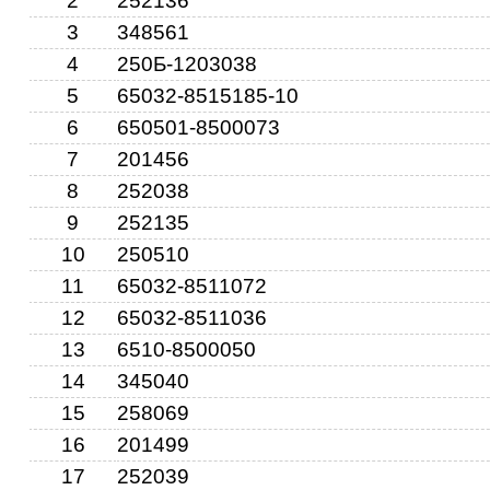
2
252136
3
348561
4
250Б-1203038
5
65032-8515185-10
6
650501-8500073
7
201456
8
252038
9
252135
6
10
250510
11
65032-8511072
12
65032-8511036
13
6510-8500050
14
345040
15
258069
16
201499
5
17
252039