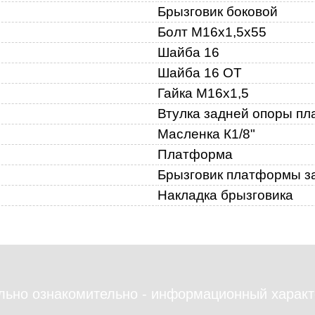
Брызговик боковой
17
2
Болт М16х1,5х55
16
Шайба 16
Шайба 16 ОТ
Гайка М16х1,5
Втулка задней опоры п
Масленка К1/8"
Платформа
Брызговик платформы з
Накладка брызговика
льно ознакомительно - информационный характ