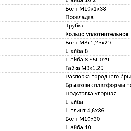
Шайба 10,2
Болт М10х1х38
Прокладка
Трубка
Кольцо уплотнительное
Болт М8х1,25х20
Шайба 8
Шайба 8,65Г.029
Гайка М8х1,25
Распорка переднего бры
Брызговик платформы п
Подставка упорная
Шайба
Шплинт 4,6х36
Болт М10х30
Шайба 10
18