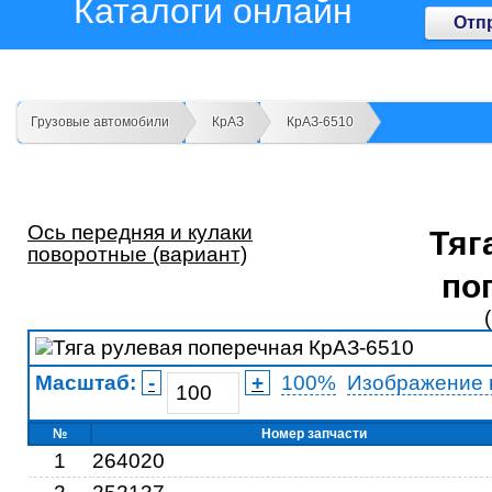
Каталоги онлайн
Отп
Грузовые автомобили
КрАЗ
КрАЗ-6510
Ось передняя и кулаки
Тяг
поворотные (вариант)
по
Масштаб:
-
+
100%
Изображение 
№
Номер запчасти
1
264020
12