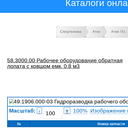
Каталоги онл
Спецтехника
Атек
Атек-761
58.3000.00 Рабочее оборудование обратная
лопата с ковшом емк. 0.8 м3
Масштаб:
-
+
100%
Изображение 
№
Номер запчасти